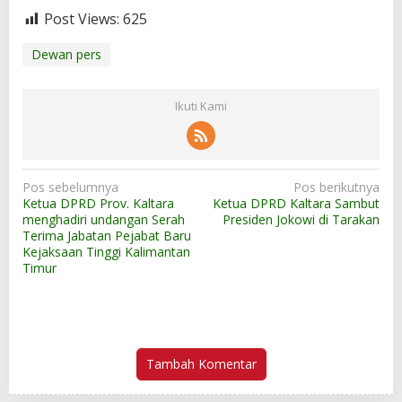
Post Views:
625
Dewan pers
Ikuti Kami
N
Pos sebelumnya
Pos berikutnya
Ketua DPRD Prov. Kaltara
Ketua DPRD Kaltara Sambut
a
menghadiri undangan Serah
Presiden Jokowi di Tarakan
v
Terima Jabatan Pejabat Baru
Kejaksaan Tinggi Kalimantan
i
Timur
g
a
s
i
Tambah Komentar
p