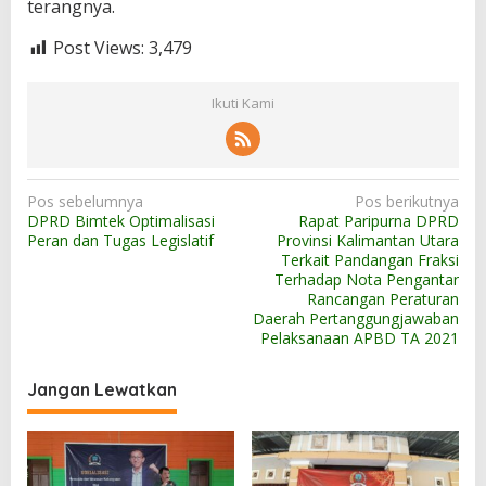
terangnya.
Post Views:
3,479
Ikuti Kami
N
Pos sebelumnya
Pos berikutnya
DPRD Bimtek Optimalisasi
Rapat Paripurna DPRD
a
Peran dan Tugas Legislatif
Provinsi Kalimantan Utara
v
Terkait Pandangan Fraksi
Terhadap Nota Pengantar
i
Rancangan Peraturan
g
Daerah Pertanggungjawaban
Pelaksanaan APBD TA 2021
a
s
Jangan Lewatkan
i
p
o