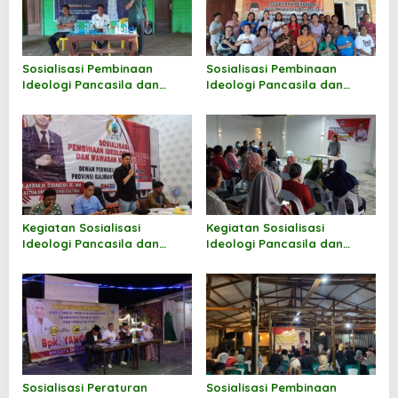
s
Sosialisasi Pembinaan
Sosialisasi Pembinaan
Ideologi Pancasila dan
Ideologi Pancasila dan
Wawasan Kebangsaan oleh
Wawasan Kebangsaan oleh
Hermanus
Markus Sakke
Kegiatan Sosialisasi
Kegiatan Sosialisasi
Ideologi Pancasila dan
Ideologi Pancasila dan
Wawasan Kebangsaan oleh
Wawasan Kebangsaan oleh
Andi M Akbar
Norhayati Andris
Sosialisasi Peraturan
Sosialisasi Pembinaan