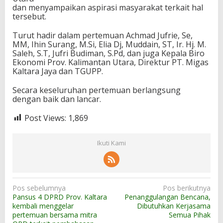
dan menyampaikan aspirasi masyarakat terkait hal
tersebut.
Turut hadir dalam pertemuan Achmad Jufrie, Se,
MM, Ihin Surang, M.Si, Elia Dj, Muddain, ST, Ir. Hj. M.
Saleh, S.T, Jufri Budiman, S.Pd, dan juga Kepala Biro
Ekonomi Prov. Kalimantan Utara, Direktur PT. Migas
Kaltara Jaya dan TGUPP.
Secara keseluruhan pertemuan berlangsung
dengan baik dan lancar.
Post Views:
1,869
Ikuti Kami
N
Pos sebelumnya
Pos berikutnya
Pansus 4 DPRD Prov. Kaltara
Penanggulangan Bencana,
a
kembali menggelar
Dibutuhkan Kerjasama
v
pertemuan bersama mitra
Semua Pihak