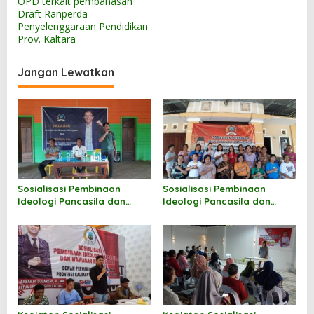
OPD terkait pembahasan
i
Draft Ranperda
g
Penyelenggaraan Pendidikan
Prov. Kaltara
a
s
Jangan Lewatkan
i
p
o
s
Sosialisasi Pembinaan
Sosialisasi Pembinaan
Ideologi Pancasila dan
Ideologi Pancasila dan
Wawasan Kebangsaan oleh
Wawasan Kebangsaan oleh
Hermanus
Markus Sakke