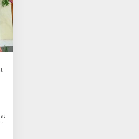
at
.
gat
i,