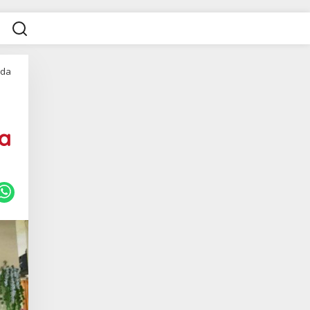
uda
da