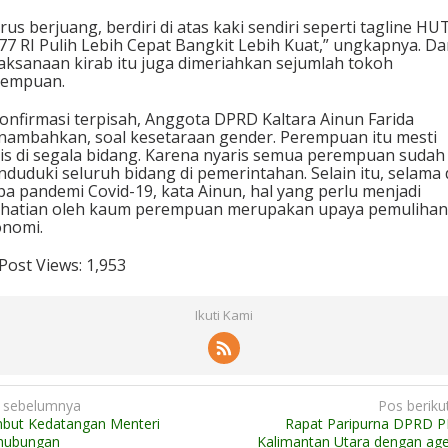
rus berjuang, berdiri di atas kaki sendiri seperti tagline HU
77 RI Pulih Lebih Cepat Bangkit Lebih Kuat,” ungkapnya. Da
aksanaan kirab itu juga dimeriahkan sejumlah tokoh
rempuan.
onfirmasi terpisah, Anggota DPRD Kaltara Ainun Farida
ambahkan, soal kesetaraan gender. Perempuan itu mesti
is di segala bidang. Karena nyaris semua perempuan sudah
duduki seluruh bidang di pemerintahan. Selain itu, selama 
pa pandemi Covid-19, kata Ainun, hal yang perlu menjadi
hatian oleh kaum perempuan merupakan upaya pemulihan
nomi.
Post Views:
1,953
Ikuti Kami
 sebelumnya
Pos beriku
but Kedatangan Menteri
Rapat Paripurna DPRD P
hubungan
Kalimantan Utara dengan ag