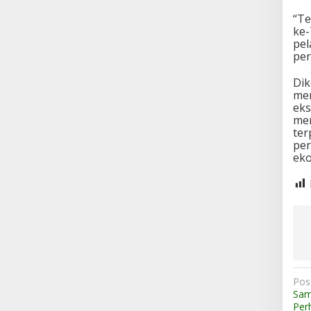
“Te
ke-
pel
pe
Dik
men
eks
men
ter
per
eko
N
Pos
Sam
a
Per