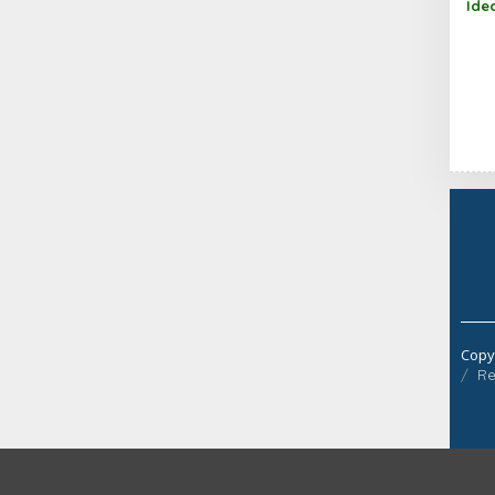
Ide
Waw
ole
Copy
Re