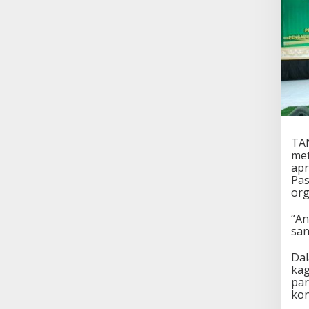
TAN
met
apr
Pas
org
“An
san
Dal
kag
par
kon