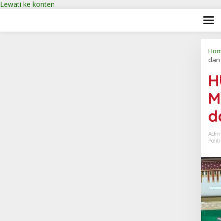
Lewati ke konten
Hom
dan
H
M
d
Adm
Polit