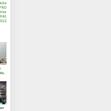
Nota
DPRD
rnur
PPAS
2022
i
 dan
aan
aan