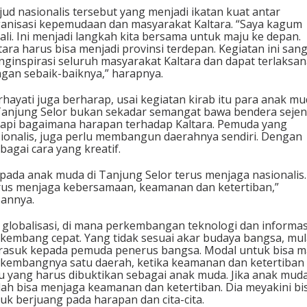
ud nasionalis tersebut yang menjadi ikatan kuat antar
anisasi kepemudaan dan masyarakat Kaltara. “Saya kagum
ali. Ini menjadi langkah kita bersama untuk maju ke depan.
tara harus bisa menjadi provinsi terdepan. Kegiatan ini san
ginspirasi seluruh masyarakat Kaltara dan dapat terlaksa
gan sebaik-baiknya,” harapnya.
hayati juga berharap, usai kegiatan kirab itu para anak m
Tanjung Selor bukan sekadar semangat bawa bendera sejen
api bagaimana harapan terhadap Kaltara. Pemuda yang
ionalis, juga perlu membangun daerahnya sendiri. Dengan
bagai cara yang kreatif.
pada anak muda di Tanjung Selor terus menjaga nasionalis.
us menjaga kebersamaan, keamanan dan ketertiban,”
annya.
 globalisasi, di mana perkembangan teknologi dan informas
kembang cepat. Yang tidak sesuai akar budaya bangsa, mul
asuk kepada pemuda penerus bangsa. Modal untuk bisa m
kembangnya satu daerah, ketika keamanan dan ketertiban
u yang harus dibuktikan sebagai anak muda. Jika anak mud
ah bisa menjaga keamanan dan ketertiban. Dia meyakini bi
uk berjuang pada harapan dan cita-cita.