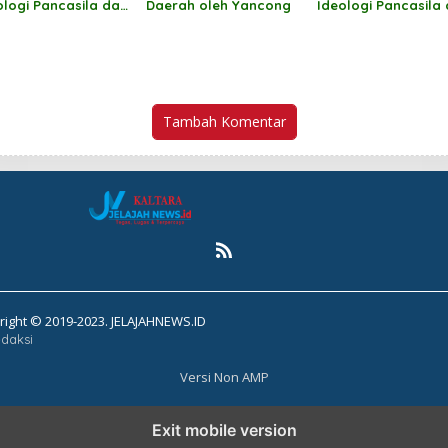
ologi Pancasila dan
Daerah oleh Yancong
Ideologi Pancasila
asan Kebangsaan
Wawasan Kebangs
h Norhayati Andris
oleh Jufri Budiman
Tambah Komentar
right © 2019-2023. JELAJAHNEWS.ID
daksi
Versi Non AMP
Exit mobile version