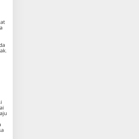
gat
na
uda
ak.
i
ai
aju
a
sa