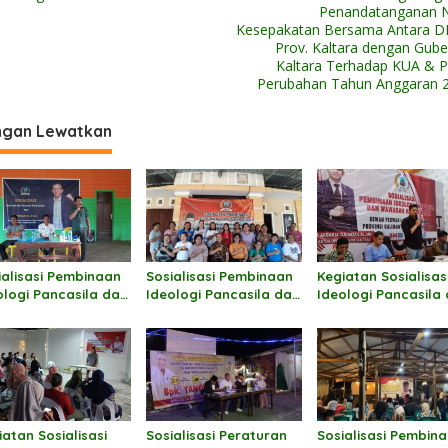
Penandatanganan 
Kesepakatan Bersama Antara 
Prov. Kaltara dengan Gube
Kaltara Terhadap KUA & 
Perubahan Tahun Anggaran 
ngan Lewatkan
ialisasi Pembinaan
Sosialisasi Pembinaan
Kegiatan Sosialisas
ologi Pancasila dan
Ideologi Pancasila dan
Ideologi Pancasila
asan Kebangsaan
Wawasan Kebangsaan
Wawasan Kebangs
h Hermanus
oleh Markus Sakke
oleh Andi M Akbar
iatan Sosialisasi
Sosialisasi Peraturan
Sosialisasi Pembin