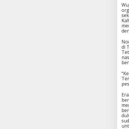
Wuj
org
sek
Kal
men
den
Nor
di 
Tet
nas
ber
“Ke
Ter
pes
Era
ber
mer
ber
dul
sud
unt