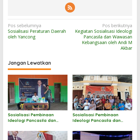
N
Pos sebelumnya
Pos berikutnya
Sosialisasi Peraturan Daerah
Kegiatan Sosialisasi Ideologi
a
oleh Yancong
Pancasila dan Wawasan
v
Kebangsaan oleh Andi M
Akbar
i
g
Jangan Lewatkan
a
s
i
p
o
s
Sosialisasi Pembinaan
Sosialisasi Pembinaan
Ideologi Pancasila dan
Ideologi Pancasila dan
Wawasan Kebangsaan oleh
Wawasan Kebangsaan oleh
Hermanus
Markus Sakke