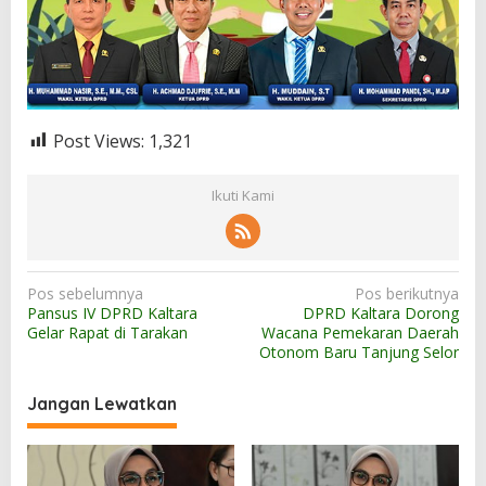
Post Views:
1,321
Ikuti Kami
N
Pos sebelumnya
Pos berikutnya
Pansus IV DPRD Kaltara
DPRD Kaltara Dorong
a
Gelar Rapat di Tarakan
Wacana Pemekaran Daerah
v
Otonom Baru Tanjung Selor
i
Jangan Lewatkan
g
a
s