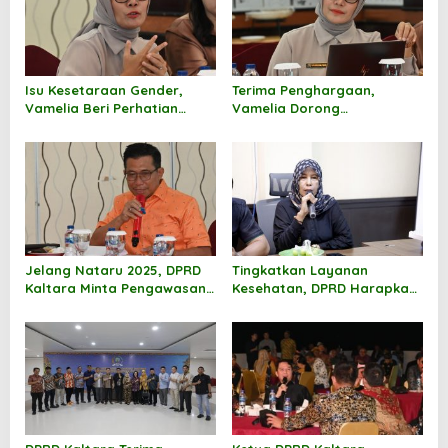
i
p
o
Isu Kesetaraan Gender,
Terima Penghargaan,
s
Vamelia Beri Perhatian
Vamelia Dorong
Khusus
Penggunaan Busak Paud Di
Kaltara
Jelang Nataru 2025, DPRD
Tingkatkan Layanan
Kaltara Minta Pengawasan
Kesehatan, DPRD Harapkan
Armada Transportasi Laut
Adanya Sinergitas Dengan
Diperketat
RSUD dr. Jusuf SK