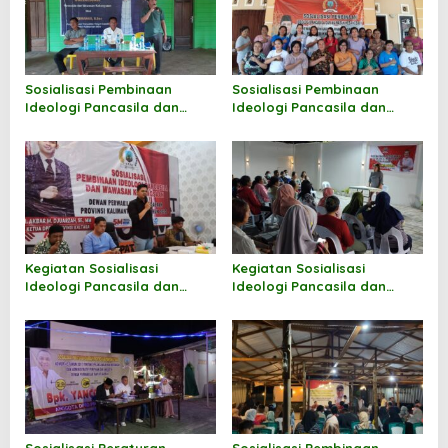
o
s
Sosialisasi Pembinaan
Sosialisasi Pembinaan
Ideologi Pancasila dan
Ideologi Pancasila dan
Wawasan Kebangsaan oleh
Wawasan Kebangsaan oleh
Hermanus
Markus Sakke
Kegiatan Sosialisasi
Kegiatan Sosialisasi
Ideologi Pancasila dan
Ideologi Pancasila dan
Wawasan Kebangsaan oleh
Wawasan Kebangsaan oleh
Andi M Akbar
Norhayati Andris
Sosialisasi Peraturan
Sosialisasi Pembinaan