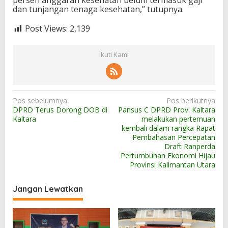
persen anggaran kesehatan belum termasuk gaji
dan tunjangan tenaga kesehatan,” tutupnya.
Post Views:
2,139
Ikuti Kami
N
Pos sebelumnya
Pos berikutnya
DPRD Terus Dorong DOB di
Pansus C DPRD Prov. Kaltara
a
Kaltara
melakukan pertemuan
v
kembali dalam rangka Rapat
Pembahasan Percepatan
i
Draft Ranperda
g
Pertumbuhan Ekonomi Hijau
Provinsi Kalimantan Utara
a
s
Jangan Lewatkan
i
p