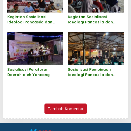
Kegiatan Sosialisasi
Kegiatan Sosialisasi
Ideologi Pancasila dan
Ideologi Pancasila dan
Wawasan Kebangsaan oleh
Wawasan Kebangsaan oleh
Andi M Akbar
Norhayati Andris
Sosialisasi Peraturan
Sosialisasi Pembinaan
Daerah oleh Yancong
Ideologi Pancasila dan
Wawasan Kebangsaan oleh
Jufri Budiman
Tambah Komentar