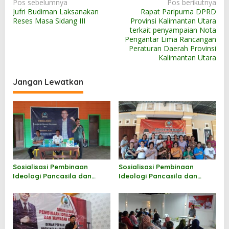
N
Pos sebelumnya
Pos berikutnya
Jufri Budiman Laksanakan
Rapat Paripurna DPRD
a
Reses Masa Sidang III
Provinsi Kalimantan Utara
v
terkait penyampaian Nota
Pengantar Lima Rancangan
i
Peraturan Daerah Provinsi
g
Kalimantan Utara
a
Jangan Lewatkan
s
i
p
o
s
Sosialisasi Pembinaan
Sosialisasi Pembinaan
Ideologi Pancasila dan
Ideologi Pancasila dan
Wawasan Kebangsaan oleh
Wawasan Kebangsaan oleh
Hermanus
Markus Sakke