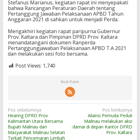
Stefanus Marianus, kegiatan rapat ini menyepakati
bahwa Rancangan Peraturan Daerah tentang
Pertanggung Jawaban Pelaksanaan APBD Tahun
Anggaran 2021 di sahkan untuk menjadi Perda.
Mengakhiri kegiatan rapat paripurna Gubernur
Prov. Kaltara dan Pimpinan DPRD Prov. Kaltara
menandatangani dokumen Ranperda
Pertanggungjawaban Pelaksanaan APBD T.A 2021
dan melakukan sesi foto bersama.
Post Views:
1,740
Ikuti Kami
N
Pos sebelumnya
Pos berikutnya
Hearing DPRD Prov.
Aliansi Pemuda Peduli
a
Kalimantan Utara Bersama
Malinau melakukan aksi
v
Bupati Malinau dan
damai di depan Kantor DPRD
Masyarakat Malinau Selatan
Prov. Kaltara
i
Terkait Pencemaran Limbah