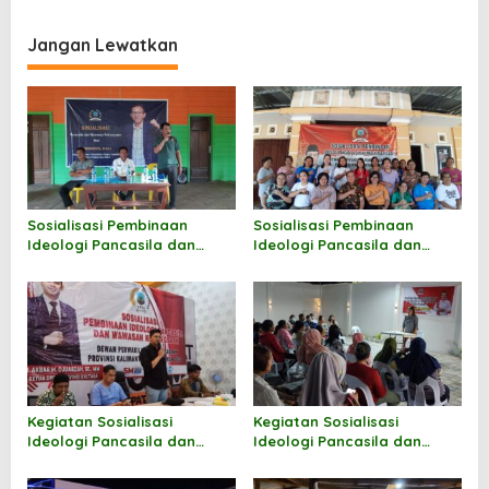
g
a
Jangan Lewatkan
s
i
p
o
s
Sosialisasi Pembinaan
Sosialisasi Pembinaan
Ideologi Pancasila dan
Ideologi Pancasila dan
Wawasan Kebangsaan oleh
Wawasan Kebangsaan oleh
Hermanus
Markus Sakke
Kegiatan Sosialisasi
Kegiatan Sosialisasi
Ideologi Pancasila dan
Ideologi Pancasila dan
Wawasan Kebangsaan oleh
Wawasan Kebangsaan oleh
Andi M Akbar
Norhayati Andris