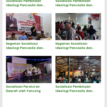
o
Sosialisasi Pembinaan
Sosialisasi Pembinaan
Ideologi Pancasila dan
Ideologi Pancasila dan
s
Wawasan Kebangsaan oleh
Wawasan Kebangsaan oleh
Hermanus
Markus Sakke
Kegiatan Sosialisasi
Kegiatan Sosialisasi
Ideologi Pancasila dan
Ideologi Pancasila dan
Wawasan Kebangsaan oleh
Wawasan Kebangsaan oleh
Andi M Akbar
Norhayati Andris
Sosialisasi Peraturan
Sosialisasi Pembinaan
Daerah oleh Yancong
Ideologi Pancasila dan
Wawasan Kebangsaan oleh
Jufri Budiman