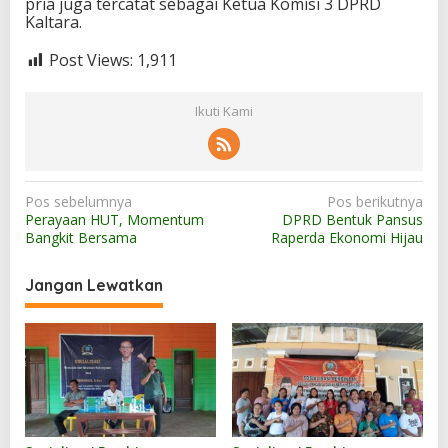
pria juga tercatat sebagai Ketua Komisi 3 DPRD
Kaltara.
Post Views:
1,911
Ikuti Kami
N
Pos sebelumnya
Pos berikutnya
Perayaan HUT, Momentum
DPRD Bentuk Pansus
a
Bangkit Bersama
Raperda Ekonomi Hijau
v
i
Jangan Lewatkan
g
a
s
i
p