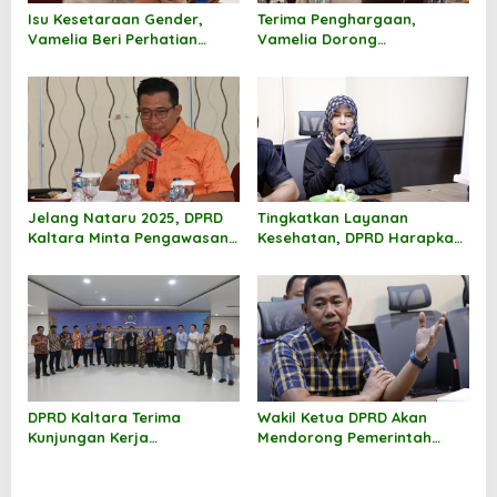
s
Isu Kesetaraan Gender,
Terima Penghargaan,
Vamelia Beri Perhatian
Vamelia Dorong
Khusus
Penggunaan Busak Paud Di
Kaltara
Jelang Nataru 2025, DPRD
Tingkatkan Layanan
Kaltara Minta Pengawasan
Kesehatan, DPRD Harapkan
Armada Transportasi Laut
Adanya Sinergitas Dengan
Diperketat
RSUD dr. Jusuf SK
DPRD Kaltara Terima
Wakil Ketua DPRD Akan
Kunjungan Kerja
Mendorong Pemerintah
Bapemperda DPRD Berau
Maksimalkan Potensi SDA
Yang Melimpah