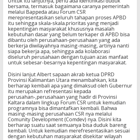
Untuk itu lanjutnya, perlu ada identifikasi duduk
bersama, termasuk bagaimana caranya pemerintah
melalui Bappeda atau Forum CSR
merepresentasikan seluruh tahapan proses APBD
itu sehingga skala-skala.prioritas yang menjadi
kepentingan masyarakat khususnya masalah
kebutuhan dasar yang belum terkaper di APBD bisa
dibantu oleh perusahaan-perusahaan yang ada
berkerja diwilayahnya masing-masing, artinya nanti
siapa bekerja apa, sehingga ada kolaborasi
diseluruh perusahaan dengan tujuan azas manfaat
untuk sebesar-besarnya kepentingan masyarakat.
Disini lanjut Albert sapaan akrab ketua DPRD
Provinsi Kalimantan Utara menambahkan, kita
berharap kembali apa yang dimaksud oleh Gubernur
itu merupakan refresentasi kepada
perusahan-,perusahaan yang hadir di Provinsi
Kaltara dalam lingkup Forum CSR untuk kemudian
programnya bisa dimantafkan kembali. Bahwa
masing-masing perusahaan CSR nya melalui
Comunity Development (Comdev) nya. Disini kita
berharap suatu saat semuanya bisa duduk bareng
kembali. Untuk kemudian merefresentasikan sesuai
dengan kebutuhan masyarakat disekitar wilayah