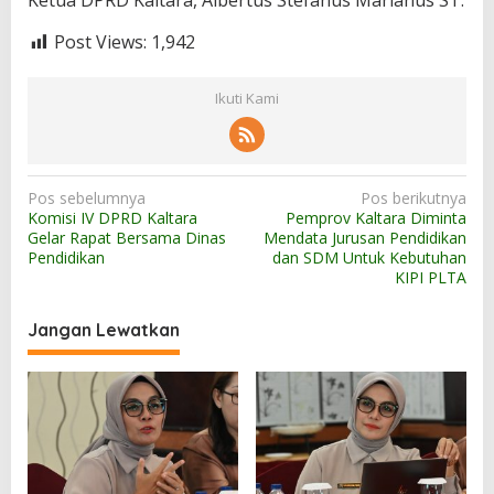
Ketua DPRD Kaltara, Albertus Stefanus Marianus ST.
Post Views:
1,942
Ikuti Kami
N
Pos sebelumnya
Pos berikutnya
Komisi IV DPRD Kaltara
Pemprov Kaltara Diminta
a
Gelar Rapat Bersama Dinas
Mendata Jurusan Pendidikan
v
Pendidikan
dan SDM Untuk Kebutuhan
KIPI PLTA
i
g
Jangan Lewatkan
a
s
i
p
o