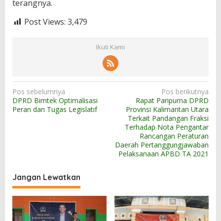
terangnya.
Post Views:
3,479
Ikuti Kami
N
Pos sebelumnya
Pos berikutnya
DPRD Bimtek Optimalisasi
Rapat Paripurna DPRD
a
Peran dan Tugas Legislatif
Provinsi Kalimantan Utara
v
Terkait Pandangan Fraksi
Terhadap Nota Pengantar
i
Rancangan Peraturan
g
Daerah Pertanggungjawaban
Pelaksanaan APBD TA 2021
a
s
Jangan Lewatkan
i
p
o