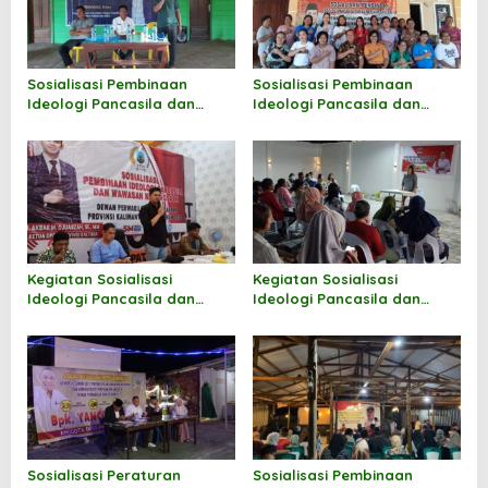
s
Sosialisasi Pembinaan
Sosialisasi Pembinaan
Ideologi Pancasila dan
Ideologi Pancasila dan
Wawasan Kebangsaan oleh
Wawasan Kebangsaan oleh
Hermanus
Markus Sakke
Kegiatan Sosialisasi
Kegiatan Sosialisasi
Ideologi Pancasila dan
Ideologi Pancasila dan
Wawasan Kebangsaan oleh
Wawasan Kebangsaan oleh
Andi M Akbar
Norhayati Andris
Sosialisasi Peraturan
Sosialisasi Pembinaan