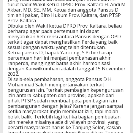
turut hadir Wakil Ketua DPRD Prov. Kaltara H. Andi M
Akbar, MD, SE., MM, Ketua dan anggota Pansus D,
tim ahli pakar, Biro Hukum Prov. Kaltara, dan PTSP
Prov. Kaltara.
Dibuka oleh Wakil ketua DPRD Prov. Kaltara, beliau
berharap agar pada pertemuan ini dapat
menyatukan Referensi antara Pansus dengan OPD
terkait agar dapat menghasilkan Perda yang baik
sesuai dengan waktu yang telah ditentukan.
Ketua pansus D, bapak Yancong, S.Pi berharap
pertemuan hari ini menjadi pembahasan akhir
ranperda, mengingat batas akhir harmonisasi
dengan Kanwilkumham adalah tanggal 15 November
2022.
Di sela-sela pembahasan, anggota Pansus D H.
Mohammad Saleh mempertanyakan terkait
pengurusan izin, “terkait pembagian kepengurusan
izin antara kabupaten dan provinsi, apakah dari
pihak PTSP sudah membuat peta pembagian izin
pembangunan dengan jelas? Karena jangan sampai
ketika masyarakat ingin membuat izin, tapi malah
bolak balik. Terlebih lagi ketika bagian pembuatan
izin mereka misalnya ada di wilayah provinsi, yang
berarti masyarakat harus ke Tanjung Selor, kasian
kepada masyarakat yang domisilinya diluar Tanjung