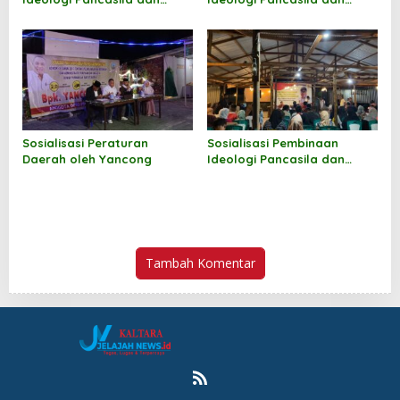
Wawasan Kebangsaan oleh
Wawasan Kebangsaan oleh
Andi M Akbar
Norhayati Andris
Sosialisasi Peraturan
Sosialisasi Pembinaan
Daerah oleh Yancong
Ideologi Pancasila dan
Wawasan Kebangsaan oleh
Jufri Budiman
Tambah Komentar