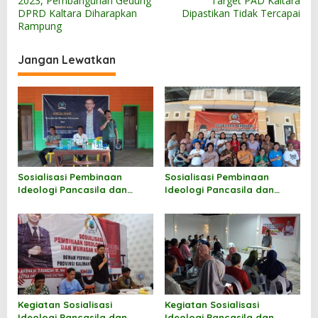
2023, Pembangunan Gedung
Target PAD Kaltara
a
DPRD Kaltara Diharapkan
Dipastikan Tidak Tercapai
v
Rampung
i
Jangan Lewatkan
g
a
s
i
p
o
Sosialisasi Pembinaan
Sosialisasi Pembinaan
s
Ideologi Pancasila dan
Ideologi Pancasila dan
Wawasan Kebangsaan oleh
Wawasan Kebangsaan oleh
Hermanus
Markus Sakke
Kegiatan Sosialisasi
Kegiatan Sosialisasi
Ideologi Pancasila dan
Ideologi Pancasila dan